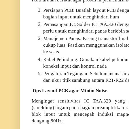
Persiapan PCB: Buatlah layout PCB deng
bagian input untuk menghindari hum
Pemasangan IC: Solder IC TAA.320 dengan
perlu untuk menghindari panas berlebih s
M
anajemen Panas: Pasang transistor final
cukup luas. Pastikan menggunakan isolat
ke sasis
K
abel Pelindung: Gunakan kabel pelindun
koneksi input dan kontrol nada
P
engaturan Tegangan: Sebelum memasang 
dan ukur titik sambung antara R21-R22 d
Tips Layout PCB agar Minim Noise
Mengingat sensitivitas IC TAA.320 yang l
(shielding) logam pada bagian preamplifikator.
blok input untuk mencegah induksi magn
dengung 50Hz.